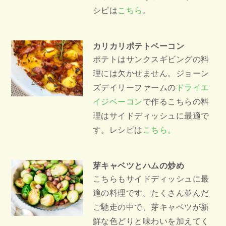
シピは
こちら
。
カリカリポテトベーコン
ポテトはサンクスギビングの料
理には欠かせません。ジョーン
ズデイリーファームの
ドライエ
イジベーコン
で作るこちらの料
理はサイドディッシュに最適で
す。レシピは
こちら。
芽キャベツとハムの炒め
こちらもサイドディッシュに最
適の料理です。たくさん並んだ
ご馳走の中で、芽キャベツが新
鮮な色どりと味わいを加えてく