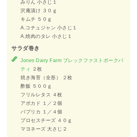
みりん 小さじ１
沢庵漬け ３０ｇ
キムチ ５０ｇ
A.コチュジャン 小さじ１
A.焼肉のタレ 小さじ１
サラダ巻き
Jones Dairy Farm ブレックファストポークパ
ティ
２枚
焼き海苔（全形） ２枚
酢飯 ５００ｇ
フリルレタス ４枚
アボカド １／２個
パプリカ １／４個
プロセスチーズ ４０ｇ
マヨネーズ 大さじ２