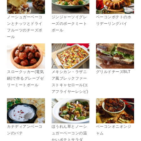
ノーシュガーベーコ
ジンジャーソイグレ
ベーコンポテトのホ
ンとナッツとドライ
ーズのポークミート
リデーリングパイ
フルーツのチーズボ
ボール
ール
スロークッカー(電気
メキシカン・ラザニ
グリルドチーズBLT
鍋)で作るグレープゼ
ア風ブレックファー
リーミートボール
ストキャセロール(エ
アフライヤーレシピ)
カナディアンベーコ
ほうれん草とノーシ
ベーコンオニオンジ
ンのパテ
ュガーベーコンの温
ャム
かいポテトサラダ