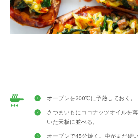
オーブンを200℃に予熱しておく。
1
さつまいもにココナッツオイルを薄
2
いた天板に並べる。
オーブンで45分焼く。中がまだ硬
3