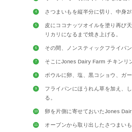
さつまいもを縦半分に切り、中身2/
4
皮にココナッツオイルを塗り再び天
5
リカリになるまで焼き上げる。
その間、ノンスティックフライパン
6
そこにJones Dairy Farm 
7
ボウルに卵、塩、黒コショウ、ガー
8
フライパンにほうれん草を加え、し
9
る。
卵を片側に寄せておいたJones Da
10
オーブンから取り出したさつまいも
11