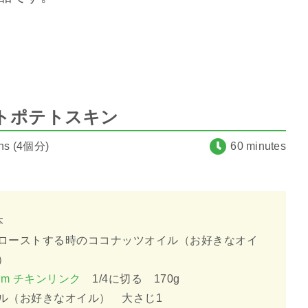
トポテトスキン
ins (4個分)
60 minutes
本
ローストする時のココナッツオイル（お好きなオイ
）
 Farm チキンリンク
1/4に切る 170g
ル（お好きなオイル） 大さじ1