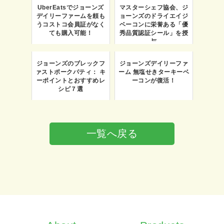
UberEatsでジョーンズ
マスターシェフ協会、ジ
デイリーファームを頼も
ョーンズのドライエイジ
うコストコ会員証がなく
ベーコンに栄誉ある「優
ても購入可能！
秀品質認証シール」を授
与
ジョーンズのブレックフ
ジョーンズデイリーファ
ァストポークパティ： キ
ーム 無塩せきターキーベ
ーポイントとおすすめレ
ーコンが復活！
シピ７選
一覧へ戻る